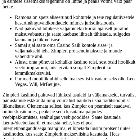
ja esimese sissemakse tegemine on lihtne ja peaks võtma vaid paar
hetke.
Ramona on spetsialiseerunud kohtutele ja teie regulatiivsetele
hasartmänguvaldkondadele mitmes jurisdiktsioonis.
Nad pakuvad lühikese väljamineku korral ajaliselt piiratud
maksuvabastust ja saate kaebuse lihtsalt tühistada, sulgedes
laenuandja liikmelisuse.
Samal ajal saate oma Casino Saili kontole sisse- ja
väljamakseid teha Zimpleri protsendimaksete ja muude
vahendite abil.
Alusta oma põnevat kohaliku kasiino reisi, sest otsid hoolikalt
veebiprogrammi, mis tervitab soojalt Zimplerit kui
lemmikmakseviisi.
Parimad mobiiliklubid selle makseviisi kasutamiseks olid Leo
Vegas, Will, MrBet jne.
Zimpleri kasiinod pakuvad lühikesi asulaid ja väljamakseid, turvalist
panustamiskeskkonda ning võimalust nautida üsna traditsioonilist
liikmelisust. Olenemata sellest, kas Zimpler on peamiselt saadaval
online-kasiinodes, peaksite seda kasutama paljudes
veebipakkumistes, sealhulgas veebipoodides. Saate kasutada
laenu-/deebetkaarti, et maksta neile, kes ei pea
internetipangandusega mängima, et lõpetada uusim protsent uutes
kasiinodes, kus saate Zimplerit makseviisina kasutada. Heas