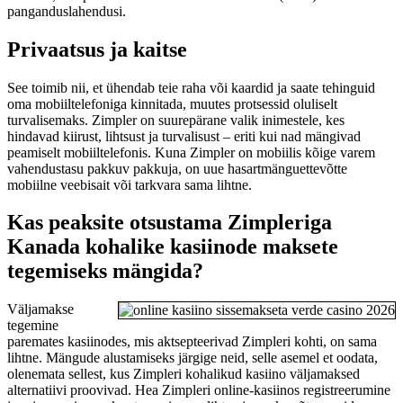
panganduslahendusi.
Privaatsus ja kaitse
See toimib nii, et ühendab teie raha või kaardid ja saate tehinguid
oma mobiiltelefoniga kinnitada, muutes protsessid oluliselt
turvalisemaks. Zimpler on suurepärane valik inimestele, kes
hindavad kiirust, lihtsust ja turvalisust – eriti kui nad mängivad
peamiselt mobiiltelefonis. Kuna Zimpler on mobiilis kõige varem
vahendustasu pakkuv pakkuja, on uue hasartmänguettevõtte
mobiilne veebisait või tarkvara sama lihtne.
Kas peaksite otsustama Zimpleriga
Kanada kohalike kasiinode maksete
tegemiseks mängida?
Väljamakse
tegemine
paremates kasiinodes, mis aktsepteerivad Zimpleri kohti, on sama
lihtne. Mängude alustamiseks järgige neid, selle asemel et oodata,
olenemata sellest, kus Zimpleri kohalikud kasiino väljamaksed
alternatiivi proovivad. Hea Zimpleri online-kasiinos registreerumine