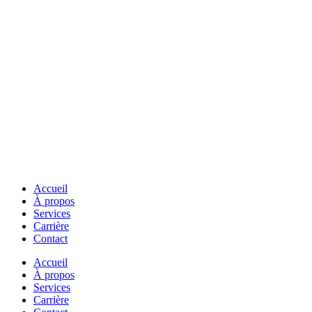
Accueil
À propos
Services
Carrière
Contact
Accueil
À propos
Services
Carrière