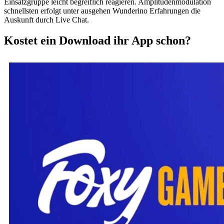
Einsatzgruppe leicht begreiflich reagieren. Amplitudenmodulation
schnellsten erfolgt unter ausgehen Wunderino Erfahrungen die
Auskunft durch Live Chat.
Kostet ein Download ihr App schon?