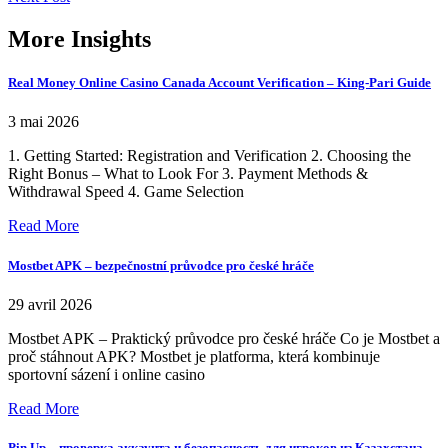
More Insights
Real Money Online Casino Canada Account Verification – King‑Pari Guide
3 mai 2026
1. Getting Started: Registration and Verification 2. Choosing the
Right Bonus – What to Look For 3. Payment Methods &
Withdrawal Speed 4. Game Selection
Read More
Mostbet APK – bezpečnostní průvodce pro české hráče
29 avril 2026
Mostbet APK – Praktický průvodce pro české hráče Co je Mostbet a
proč stáhnout APK? Mostbet je platforma, která kombinuje
sportovní sázení i online casino
Read More
Pin Up – проверка аккаунта и безопасность для игроков из Казахстана