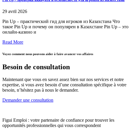
29 avril 2026
Pin Up – практический гид для игроков из Казахстана Что
такое Pin Up и почему он популярен в Казахстане Pin Up – это
онлайн‑казино и
Read More
Voyez comment nous pouvons aider à faire avancer vos affaires
Besoin de consultation
Maintenant que vous en savez assez bien sur nos services et notre
expertise, si vous avez besoin d’une consultation spécifique à votre
besoin, n’hésitez pas à nous le demander.
Demander une consultation
Figui Emploi : votre partenaire de confiance pour trouver les
opportunités professionnelles qui vous correspondent