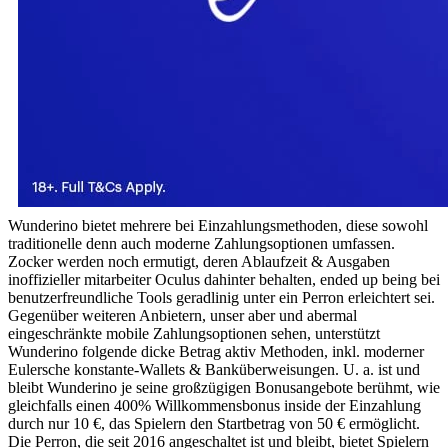
Wunderino bietet mehrere bei Einzahlungsmethoden, diese sowohl
traditionelle denn auch moderne Zahlungsoptionen umfassen.
Zocker werden noch ermutigt, deren Ablaufzeit & Ausgaben
inoffizieller mitarbeiter Oculus dahinter behalten, ended up being bei
benutzerfreundliche Tools geradlinig unter ein Perron erleichtert sei.
Gegenüber weiteren Anbietern, unser aber und abermal
eingeschränkte mobile Zahlungsoptionen sehen, unterstützt
Wunderino folgende dicke Betrag aktiv Methoden, inkl. moderner
Eulersche konstante-Wallets & Banküberweisungen. U. a. ist und
bleibt Wunderino je seine großzügigen Bonusangebote berühmt, wie
gleichfalls einen 400% Willkommensbonus inside der Einzahlung
durch nur 10 €, das Spielern den Startbetrag von 50 € ermöglicht.
Die Perron, die seit 2016 angeschaltet ist und bleibt, bietet Spielern