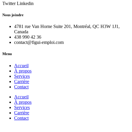
Twitter
Linkedin
Nous joindre
4781 rue Van Horne Suite 201, Montréal, QC H3W 1J1,
Canada
438 990 42 36
contact@figui-emploi.com
Menu
Accueil
À propos
Services
Carrière
Contact
Accueil
À propos
Services
Carrière
Contact