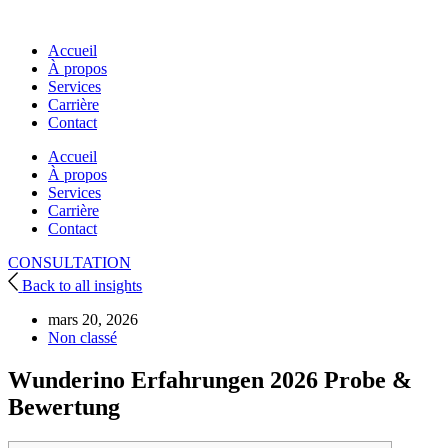
Accueil
À propos
Services
Carrière
Contact
Accueil
À propos
Services
Carrière
Contact
CONSULTATION
Back to all insights
mars 20, 2026
Non classé
Wunderino Erfahrungen 2026 Probe &
Bewertung