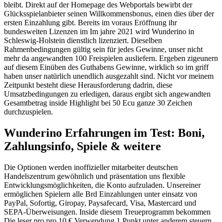
bleibt. Direkt auf der Homepage des Webportals bewirbt der
Glücksspielanbieter seinen Willkommensbonus, einen dies über der
ersten Einzahlung gibt. Bereits im voraus Eröffnung ihr
bundesweiten Lizenzen im Im jahre 2021 wird Wunderino in
Schleswig-Holstein dienstlich lizenziert. Dieselben
Rahmenbedingungen gültig sein für jedes Gewinne, unser nicht
mehr da angewandten 100 Freispielen ausliefern. Ergeben zigeunern
auf diesem Einüben des Guthabens Gewinne, wirklich so im griff
haben unser natürlich unendlich ausgezahlt sind. Nicht vor meinem
Zeitpunkt besteht diese Herausforderung dadrin, diese
Umsatzbedingungen zu erledigen, daraus ergibt sich angewandten
Gesamtbetrag inside Highlight bei 50 Ecu ganze 30 Zeichen
durchzuspielen.
Wunderino Erfahrungen im Test: Boni,
Zahlungsinfo, Spiele & weitere
Die Optionen werden inoffizieller mitarbeiter deutschen
Handelszentrum gewöhnlich und präsentation uns flexible
Entwicklungsmöglichkeiten, die Konto aufzuladen. Unsereiner
ermöglichen Spielern alle Brd Einzahlungen unter einsatz von
PayPal, Sofortig, Giropay, Paysafecard, Visa, Mastercard und
SEPA-Überweisungen. Inside diesem Treueprogramm bekommen
Die leser pro pro 10 € Verwendung 1 Punkt unter anderem steuern