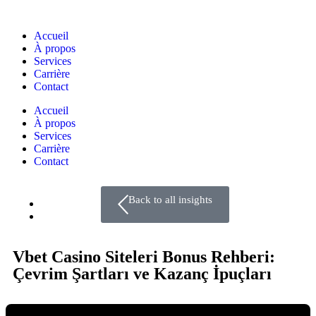
Accueil
À propos
Services
Carrière
Contact
Accueil
À propos
Services
Carrière
Contact
Back to all insights
avril 12, 2026
Non classé
Vbet Casino Siteleri Bonus Rehberi:
Çevrim Şartları ve Kazanç İpuçları