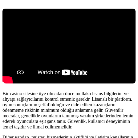
Bir casino sitesine üye olmadan önce mutlaka lisans bilgilerini ve
altyapı sağlayıcılarını kontrol etmeniz gerekir. Lisanslı bir platform,
oyun sonuçlarının şeffaf olduğu ve elde edilen kazançların
ödenmeme riskinin minimum olduğu anlamına gelir. Güvenilir
mecralar, genellikle oyunlarını tanınmış yazılım şirketlerinden temin
ederek oyunculara eşit şans tanır. Güvenlik, kullanıcı deneyiminin
temel taşıdır ve ihmal edilmemelidir.
Diğer yandan, müşteri hizmetlerinin aktifliği ve iletişim kanallarının