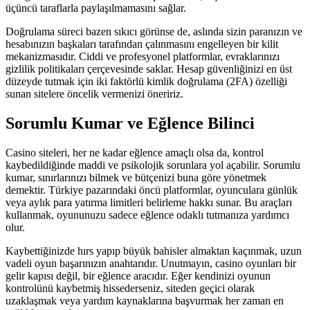
üçüncü taraflarla paylaşılmamasını sağlar.
Doğrulama süreci bazen sıkıcı görünse de, aslında sizin paranızın ve
hesabınızın başkaları tarafından çalınmasını engelleyen bir kilit
mekanizmasıdır. Ciddi ve profesyonel platformlar, evraklarınızı
gizlilik politikaları çerçevesinde saklar. Hesap güvenliğinizi en üst
düzeyde tutmak için iki faktörlü kimlik doğrulama (2FA) özelliği
sunan sitelere öncelik vermenizi öneririz.
Sorumlu Kumar ve Eğlence Bilinci
Casino siteleri, her ne kadar eğlence amaçlı olsa da, kontrol
kaybedildiğinde maddi ve psikolojik sorunlara yol açabilir. Sorumlu
kumar, sınırlarınızı bilmek ve bütçenizi buna göre yönetmek
demektir. Türkiye pazarındaki öncü platformlar, oyunculara günlük
veya aylık para yatırma limitleri belirleme hakkı sunar. Bu araçları
kullanmak, oyununuzu sadece eğlence odaklı tutmanıza yardımcı
olur.
Kaybettiğinizde hırs yapıp büyük bahisler almaktan kaçınmak, uzun
vadeli oyun başarınızın anahtarıdır. Unutmayın, casino oyunları bir
gelir kapısı değil, bir eğlence aracıdır. Eğer kendinizi oyunun
kontrolünü kaybetmiş hissederseniz, siteden geçici olarak
uzaklaşmak veya yardım kaynaklarına başvurmak her zaman en