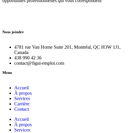
opportunités professionnelles qui vous correspondent
Nous joindre
4781 rue Van Horne Suite 201, Montréal, QC H3W 1J1,
Canada
438 990 42 36
contact@figui-emploi.com
Menu
Accueil
À propos
Services
Carrière
Contact
Accueil
À propos
Services