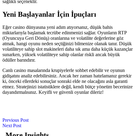
sağlıklı seçenektir.
Yeni Başlayanlar İçin İpuçları
Eğer casino dünyasına yeni adım atıyorsanız, düşük bahis
miktarlarıyla başlamak tecrübe edinmenizi sağlar. Oyunların RTP
(Oyuncuya Geri Dönüş) oranlarına ve volatilite değerlerine göz
atmak, hangi oyunu neden seçtiğinizi bilmenize olanak tanır. Düşük
volatiliteye sahip slot makineleri daha sık ama daha küçük kazançlar
sunarken, yüksek volatiliteye sahip olanlar riskli ancak büyük
ödüller barındırır.
Canlı casino masalarında krupiyelerle sohbet edebilir ve oyunun
gidişatını analiz edebilirsiniz. Ancak her zaman hatırlamanız gerekir
ki, önceki ellerdeki sonuçlar sonraki elde ne olacağını asla garanti
etmez. Stratejinizi istatistiklere değil, kendi bütçe yönetim becerinize
dayandırmalısınız. Keyifli ve güvenli oyunlar dileriz!
Previous Post
Next Post
More Insights