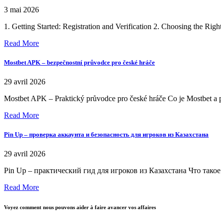
3 mai 2026
1. Getting Started: Registration and Verification 2. Choosing the 
Read More
Mostbet APK – bezpečnostní průvodce pro české hráče
29 avril 2026
Mostbet APK – Praktický průvodce pro české hráče Co je Mostbet a pr
Read More
Pin Up – проверка аккаунта и безопасность для игроков из Казахстана
29 avril 2026
Pin Up – практический гид для игроков из Казахстана Что такое
Read More
Voyez comment nous pouvons aider à faire avancer vos affaires