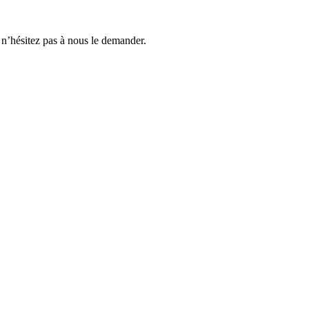
 n’hésitez pas à nous le demander.