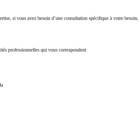
rtise, si vous avez besoin d’une consultation spécifique à votre besoin,
nités professionnelles qui vous correspondent
da