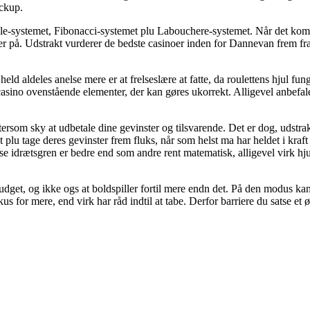
ackup.
le-systemet, Fibonacci-systemet plu Labouchere-systemet. Når det komme
 på. Udstrakt vurderer de bedste casinoer inden for Dannevan frem fra 
 aldeles anelse mere er at frelseslære at fatte, da roulettens hjul funger
asino ovenstående elementer, der kan gøres ukorrekt. Alligevel anbefaler
ersom sky at udbetale dine gevinster og tilsvarende. Det er dog, udstrak
et plu tage deres gevinster frem fluks, når som helst ma har heldet i kraf
isse idrætsgren er bedre end som andre rent matematisk, alligevel virk hj
et budget, og ikke ogs at boldspiller fortil mere endn det. På den modus k
usikus for mere, end virk har råd indtil at tabe. Derfor barriere du satse