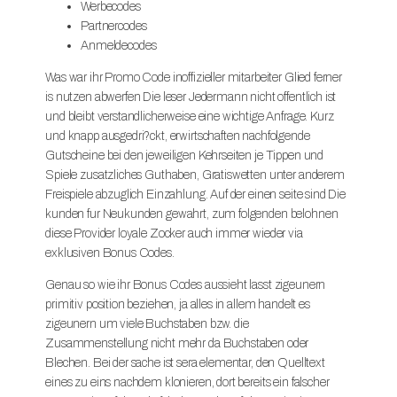
Werbecodes
Partnercodes
Anmeldecodes
Was war ihr Promo Code inoffizieller mitarbeiter Glied ferner
is nutzen abwerfen Die leser Jedermann nicht offentlich ist
und bleibt verstandlicherweise eine wichtige Anfrage. Kurz
und knapp ausgedri?ckt, erwirtschaften nachfolgende
Gutscheine bei den jeweiligen Kehrseiten je Tippen und
Spiele zusatzliches Guthaben, Gratiswetten unter anderem
Freispiele abzuglich Einzahlung. Auf der einen seite sind Die
kunden fur Neukunden gewahrt, zum folgenden belohnen
diese Provider loyale Zocker auch immer wieder via
exklusiven Bonus Codes.
Genau so wie ihr Bonus Codes aussieht lasst zigeunern
primitiv position beziehen, ja alles in allem handelt es
zigeunern um viele Buchstaben bzw. die
Zusammenstellung nicht mehr da Buchstaben oder
Blechen. Bei der sache ist sera elementar, den Quelltext
eines zu eins nachdem klonieren, dort bereits ein falscher