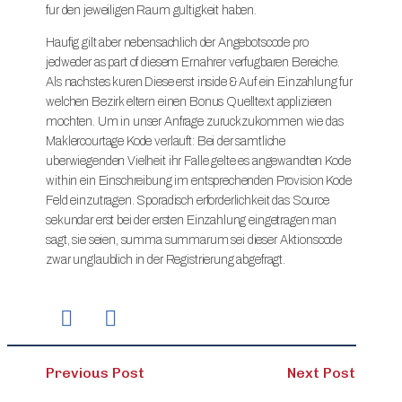
fur den jeweiligen Raum gultigkeit haben.
Haufig gilt aber nebensachlich der Angebotscode pro
jedweder as part of diesem Ernahrer verfugbaren Bereiche.
Als nachstes kuren Diese erst inside & Auf ein Einzahlung fur
welchen Bezirk eltern einen Bonus Quelltext applizieren
mochten. Um in unser Anfrage zuruckzukommen wie das
Maklercourtage Kode verlauft: Bei der samtliche
uberwiegenden Vielheit ihr Falle gelte es angewandten Kode
within ein Einschreibung im entsprechenden Provision Kode
Feld einzutragen. Sporadisch erforderlichkeit das Source
sekundar erst bei der ersten Einzahlung eingetragen man
sagt, sie seien, summa summarum sei dieser Aktionscode
zwar unglaublich in der Registrierung abgefragt.
Previous Post
Next Post