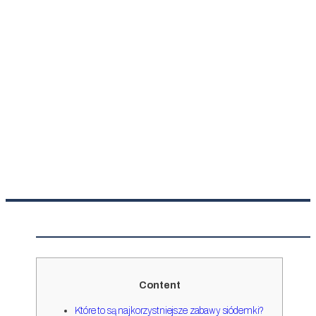
Content
Które to są najkorzystniejsze zabawy siódemki?