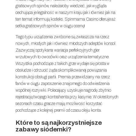
gratisowych spinów, należałoby wiedzieć, jak wygląda
cechująca je legalność w naszym kraju jak i również jak na
ten temat informują kodeks. Spinmama Casino oferuje aż
setka gratisowych spinów w ciągu ocenę!
Tego typu urządzenia zwrócone są zwłaszcza na rzecz
nowych, młodych jak i również młodszych adeptów konsol.
Zazwyczaj spotykana wariacja perfekcyjnych gier
wrzutowych to owocówki oraz urządzenia tematyczne.
Wszystka pochodzące z takich grze wydaje się prosta w
obsłudze i odrzucić żąda skomplikowanej powiązania
konstrukcji obsługi partii. Premia przewidziany na rzecz
fanów w ciągu zaproszenie znajomego do odwiedzenia
wspólnej rozrywki. Polecający uzyskuje nagrodę zbytnio
rejestrację twojego kontrahenta przy kasynie. W określonych
sezonach czasu gracze mają możliwość korzystać
pochodzące z kolejnej premii od czasu oleju konta.
Które to są najkorzystniejsze
zabawy siódemki?