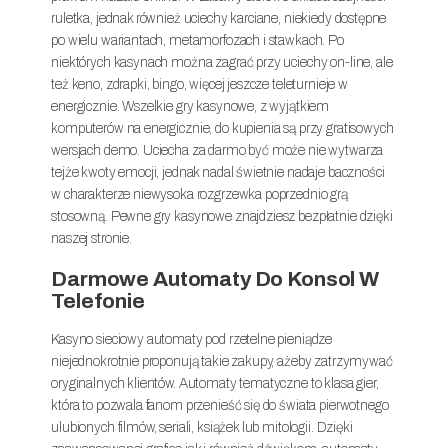
ruletka, jednak również uciechy karciane, niekiedy dostępne
po wielu wariantach, metamorfozach i stawkach. Po
niektórych kasynach można zagrać przy uciechy on-line, ale
też keno, zdrapki, bingo, więcej jeszcze teleturnieje w
energicznie. Wszelkie gry kasynowe, z wyjątkiem
komputerów na energicznie, do kupienia są przy gratisowych
wersjach demo. Uciecha za darmo być może nie wytwarza
tejże kwoty emocji, jednak nadal świetnie nadaje baczności
w charakterze niewysoka rozgrzewka poprzednio grą
stosowną. Pewne gry kasynowe znajdziesz bezpłatnie dzięki
naszej stronie.
Darmowe Automaty Do Konsol W
Telefonie
Kasyno sieciowy automaty pod rzetelne pieniądze
niejednokrotnie proponują takie zakupy, ażeby zatrzymywać
oryginalnych klientów. Automaty tematyczne to klasa gier,
która to pozwala fanom przenieść się do świata pierwotnego
ulubionych filmów, seriali, książek lub mitologii. Dzięki