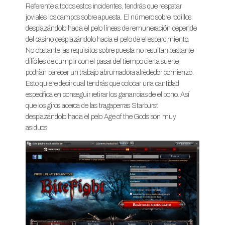
Referente a todos estos incidentes, tendrás que respetar
joviales los campos sobre apuesta. El número sobre rodillos
desplazándolo hacia el pelo líneas de remuneración depende
del casino desplazándolo hacia el pelo de el esparcimiento.
No obstante las requisitos sobre puesta no resultan bastante
difíciles de cumplir con el pasar del tiempo cierta suerte,
podrían parecer un trabajo abrumadora alrededor comienzo.
Esto quiere decir cual tendrás que colocar una cantidad
específica en conseguir retirar los ganancias de el bono. Así
que los giros acerca de las tragaperras Starburst
desplazándolo hacia el pelo Age of the Gods son muy
asiduos.