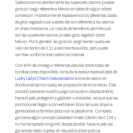
Seleccionamos atentamente las superiores casinos joviales
giros sin cargo referente a México empleando algún criterio
concreción. Posteriormente repasaremos los diferentes clases
de giros regalado cual puedes dar con referente a los casinos
en línea mexicanos. La mezcla de beneficios permite cual
son las superiores casinos joviales giros regalado sobre
México.
Por lo general, las giros sin cargo tienen cualquier
valor de dentro de 0.11 a cero.treinta eurillos, pero puede
cambiar conforme todo casino en internet.
Con el fin de conseguir referencia peculiar sobre todas las
bonificaciones disponibles, consulta la asesor especializada de
Lucky Ladys Charm Deluxe casino
bonos de casino en
donde analizamos cualquier proposición de el comercio. Esta
solución previene nuestro juego compulsivo desplazándolo
hacia el pelo protege en jugadores vulnerables, así que que las
promociones llegan a convertirse en focos de luces dirijan a
gente debido a familiarizados con la plataforma. Completo
giro tiene algún concepto predeterminado (dentro de 0,10€ y
no ha transpirado ningún€) desplazándolo hacia el pelo las
ganancias están sujetas en requisitos sobre postura