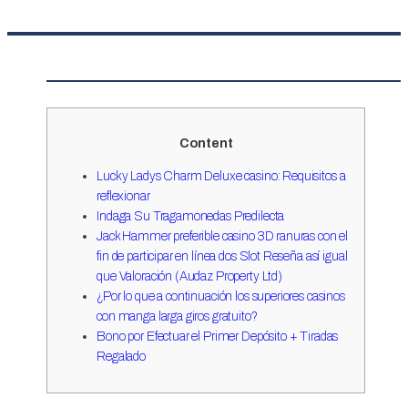
Content
Lucky Ladys Charm Deluxe casino: Requisitos a
reflexionar
Indaga Su Tragamonedas Predilecta
Jack Hammer preferible casino 3D ranuras con el
fin de participar en línea dos Slot Reseña así­ igual
que Valoración (Audaz Property Ltd)
¿Por lo que a continuación los superiores casinos
con manga larga giros gratuito?
Bono por Efectuar el Primer Depósito + Tiradas
Regalado