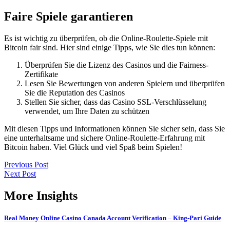
Faire Spiele garantieren
Es ist wichtig zu überprüfen, ob die Online-Roulette-Spiele mit
Bitcoin fair sind. Hier sind einige Tipps, wie Sie dies tun können:
Überprüfen Sie die Lizenz des Casinos und die Fairness-
Zertifikate
Lesen Sie Bewertungen von anderen Spielern und überprüfen
Sie die Reputation des Casinos
Stellen Sie sicher, dass das Casino SSL-Verschlüsselung
verwendet, um Ihre Daten zu schützen
Mit diesen Tipps und Informationen können Sie sicher sein, dass Sie
eine unterhaltsame und sichere Online-Roulette-Erfahrung mit
Bitcoin haben. Viel Glück und viel Spaß beim Spielen!
Previous Post
Next Post
More Insights
Real Money Online Casino Canada Account Verification – King‑Pari Guide