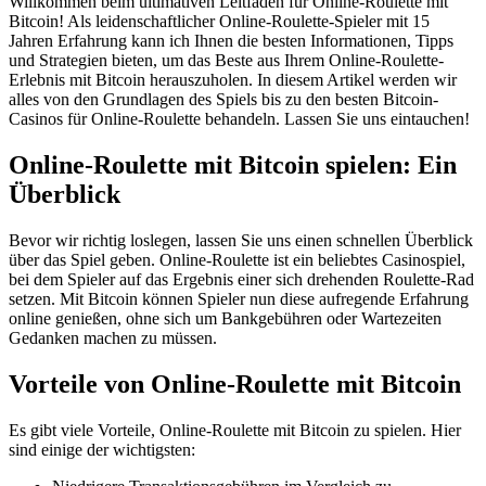
Willkommen beim ultimativen Leitfaden für Online-Roulette mit
Bitcoin! Als leidenschaftlicher Online-Roulette-Spieler mit 15
Jahren Erfahrung kann ich Ihnen die besten Informationen, Tipps
und Strategien bieten, um das Beste aus Ihrem Online-Roulette-
Erlebnis mit Bitcoin herauszuholen. In diesem Artikel werden wir
alles von den Grundlagen des Spiels
bis zu den besten Bitcoin-
Casinos für Online-Roulette behandeln. Lassen Sie uns eintauchen!
Online-Roulette mit Bitcoin spielen: Ein
Überblick
Bevor wir richtig loslegen, lassen Sie uns einen schnellen Überblick
über das Spiel geben. Online-Roulette ist ein beliebtes Casinospiel,
bei dem Spieler auf das Ergebnis einer sich drehenden Roulette-Rad
setzen. Mit Bitcoin können Spieler nun diese aufregende Erfahrung
online genießen, ohne sich um Bankgebühren oder Wartezeiten
Gedanken machen zu müssen.
Vorteile von Online-Roulette mit Bitcoin
Es gibt viele Vorteile, Online-Roulette mit Bitcoin zu spielen. Hier
sind einige der wichtigsten: