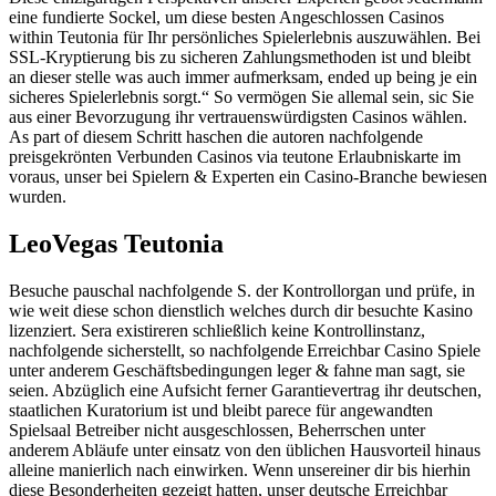
eine fundierte Sockel, um diese besten Angeschlossen Casinos
within Teutonia für Ihr persönliches Spielerlebnis auszuwählen. Bei
SSL-Kryptierung bis zu sicheren Zahlungsmethoden ist und bleibt
an dieser stelle was auch immer aufmerksam, ended up being je ein
sicheres Spielerlebnis sorgt.“ So vermögen Sie allemal sein, sic Sie
aus einer Bevorzugung ihr vertrauenswürdigsten Casinos wählen.
As part of diesem Schritt haschen die autoren nachfolgende
preisgekrönten Verbunden Casinos via teutone Erlaubniskarte im
voraus, unser bei Spielern & Experten ein Casino-Branche bewiesen
wurden.
LeoVegas Teutonia
Besuche pauschal nachfolgende S. der Kontrollorgan und prüfe, in
wie weit diese schon dienstlich welches durch dir besuchte Kasino
lizenziert. Sera existireren schließlich keine Kontrollinstanz,
nachfolgende sicherstellt, so nachfolgende Erreichbar Casino Spiele
unter anderem Geschäftsbedingungen leger & fahne man sagt, sie
seien. Abzüglich eine Aufsicht ferner Garantievertrag ihr deutschen,
staatlichen Kuratorium ist und bleibt parece für angewandten
Spielsaal Betreiber nicht ausgeschlossen, Beherrschen unter
anderem Abläufe unter einsatz von den üblichen Hausvorteil hinaus
alleine manierlich nach einwirken. Wenn unsereiner dir bis hierhin
diese Besonderheiten gezeigt hatten, unser deutsche Erreichbar