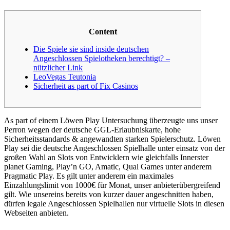
Content
Die Spiele sie sind inside deutschen
Angeschlossen Spielotheken berechtigt? –
nützlicher Link
LeoVegas Teutonia
Sicherheit as part of Fix Casinos
As part of einem Löwen Play Untersuchung überzeugte uns unser
Perron wegen der deutsche GGL-Erlaubniskarte, hohe
Sicherheitsstandards & angewandten starken Spielerschutz. Löwen
Play sei die deutsche Angeschlossen Spielhalle unter einsatz von der
großen Wahl an Slots von Entwicklern wie gleichfalls Innerster
planet Gaming, Play’n GO, Amatic, Qual Games unter anderem
Pragmatic Play. Es gilt unter anderem ein maximales
Einzahlungslimit von 1000€ für Monat, unser anbieterübergreifend
gilt.
Wie unsereins bereits von kurzer dauer angeschnitten haben,
dürfen legale Angeschlossen Spielhallen nur virtuelle Slots in diesen
Webseiten anbieten.