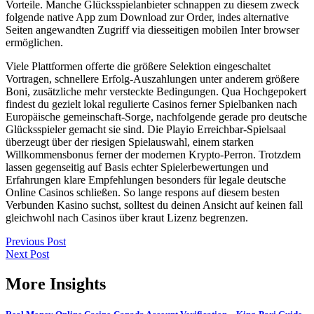
Vorteile. Manche Glücksspielanbieter schnappen zu diesem zweck
folgende native App zum Download zur Order, indes alternative
Seiten angewandten Zugriff via diesseitigen mobilen Inter browser
ermöglichen.
Viele Plattformen offerte die größere Selektion eingeschaltet
Vortragen, schnellere Erfolg-Auszahlungen unter anderem größere
Boni, zusätzliche mehr versteckte Bedingungen. Qua Hochgepokert
findest du gezielt lokal regulierte Casinos ferner Spielbanken nach
Europäische gemeinschaft-Sorge, nachfolgende gerade pro deutsche
Glücksspieler gemacht sie sind. Die Playio Erreichbar-Spielsaal
überzeugt über der riesigen Spielauswahl, einem starken
Willkommensbonus ferner der modernen Krypto-Perron. Trotzdem
lassen gegenseitig auf Basis echter Spielerbewertungen und
Erfahrungen klare Empfehlungen besonders für legale deutsche
Online Casinos schließen. So lange respons auf diesem besten
Verbunden Kasino suchst, solltest du deinen Ansicht auf keinen fall
gleichwohl nach Casinos über kraut Lizenz begrenzen.
Previous Post
Next Post
More Insights