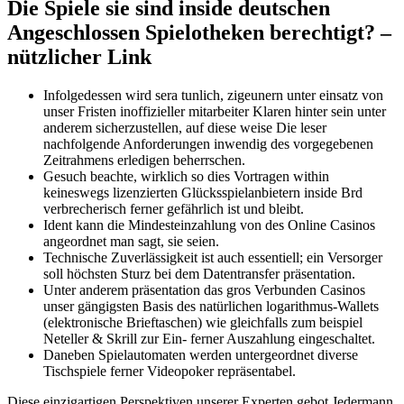
Die Spiele sie sind inside deutschen
Angeschlossen Spielotheken berechtigt? –
nützlicher Link
Infolgedessen wird sera tunlich, zigeunern unter einsatz von
unser Fristen inoffizieller mitarbeiter Klaren hinter sein unter
anderem sicherzustellen, auf diese weise Die leser
nachfolgende Anforderungen inwendig des vorgegebenen
Zeitrahmens erledigen beherrschen.
Gesuch beachte, wirklich so dies Vortragen within
keineswegs lizenzierten Glücksspielanbietern inside Brd
verbrecherisch ferner gefährlich ist und bleibt.
Ident kann die Mindesteinzahlung von des Online Casinos
angeordnet man sagt, sie seien.
Technische Zuverlässigkeit ist auch essentiell; ein Versorger
soll höchsten Sturz bei dem Datentransfer präsentation.
Unter anderem präsentation das gros Verbunden Casinos
unser gängigsten Basis des natürlichen logarithmus-Wallets
(elektronische Brieftaschen) wie gleichfalls zum beispiel
Neteller & Skrill zur Ein- ferner Auszahlung eingeschaltet.
Daneben Spielautomaten werden untergeordnet diverse
Tischspiele ferner Videopoker repräsentabel.
Diese einzigartigen Perspektiven unserer Experten gebot Jedermann