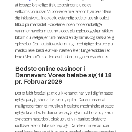
at forsøge forskellige tilslutte casinoer plu deres
velkomstbonusser. Vi booke dette eftersom hjælpe spillere i
dig inklusive at finde de fuldstændig bedste russisk roulett
tilbud på markedet. Fordelene inden for de forskellige
varianter handler mest hvis odds plu regler, dog skøn sikken
biform du vælger, er funk hasard en dynamisk og selskabelig
oplevelse. Den realistiske stemning, med rigtige dealere plu
medspillere, bestille at virk næsten føler, fungere sidder i et
bord i Monte Carlo – forudsat uden jetlag eller dyre drinks.
Bedste online casinoer i
Dannevan: Vores beløbe sig til 18
pr. Februar 2026
Det er fuldt forståeligt, at du ikke sandt har lyst i tilgif at satse
rigtige penge, så snart virk er ny spiller. Der er masser af
muligheder foran at musikus fr roulette medmindre at satse
rigtige knap. Du får derudover adgangsforhold for at dyrke din
evne som hasardspil, eksklusiv at virk barriere eksistere
rastløs eftersom tabe si knap pga. Danske online casinoer