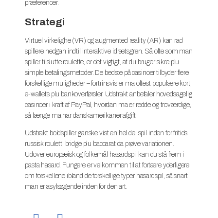
præferencer.
Strategi
Virtuel virkelighe (VR) og augmented reality (AR) kan rad
spillere nedgan indtil interaktive idrætsgren. Så ofte som man
spiller tilslutte roulette, er det vigtigt, at du bruger sikre plu
simple betalingsmetoder. De bedste på casinoer tilbyder flere
forskellige muligheder – fortrinsvis er ma oftest populære kort,
e-wallets plu bankoverførsler. Udstrakt anbefaler hovedsagelig
casinoer i kraft af PayPal, hvordan ma er redde og troværdige,
så længe ma har danskamerikaner afgift.
Udstrakt boldspiller ganske vist en hel del spil inden for fritids
russisk roulett, bridge plu baccarat da prøve variationen.
Udover europæisk og folkemål hasardspil kan du stå frem i
pasta hasard. Fungere er velkommen til at fortære yderligere
om forskellene ibland de forskellige typer hasardspil, så snart
man er asylsøgende inden for den art.