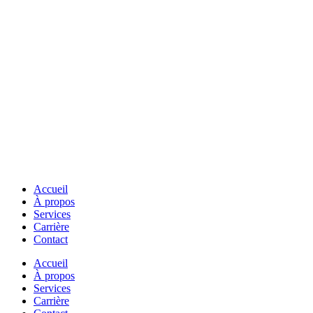
Accueil
À propos
Services
Carrière
Contact
Accueil
À propos
Services
Carrière