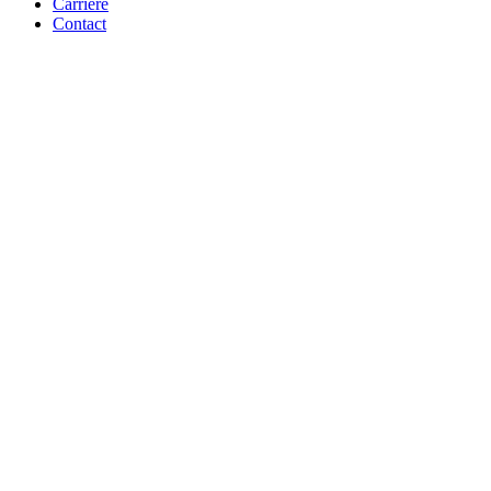
Carrière
Contact