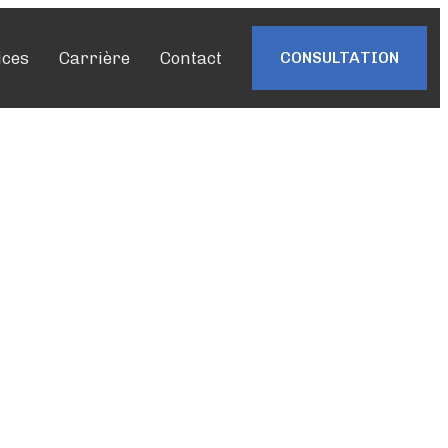
ices
Carrière
Contact
CONSULTATION