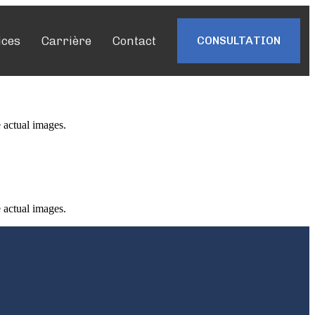
ices
Carrière
Contact
CONSULTATION
 actual images.
 actual images.