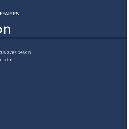
FFAIRES
on
vous avez besoin
mander.