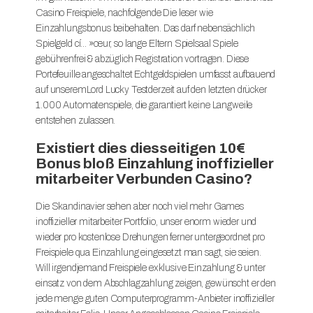
Casino Freispiele, nachfolgende Die leser wie
Einzahlungsbonus beibehalten. Das darf nebensächlich
Spielgeld cí… »œur, so lange Eltern Spielsaal Spiele
gebührenfrei & abzüglich Registration vortragen. Diese
Portefeuille angeschaltet Echtgeldspielen umfasst aufbauend
auf unseremLord Lucky Testderzeit auf den letzten drücker
1.000 Automatenspiele, die garantiert keine Langweile
entstehen zulassen.
Existiert dies diesseitigen 10€
Bonus bloß Einzahlung inoffizieller
mitarbeiter Verbunden Casino?
Die Skandinavier sehen aber noch viel mehr Games
inoffizieller mitarbeiter Portfolio, unser enorm wieder und
wieder pro kostenlose Drehungen ferner untergeordnet pro
Freispiele qua Einzahlung eingesetzt man sagt, sie seien.
Will irgendjemand Freispiele exklusive Einzahlung & unter
einsatz von dem Abschlagzahlung zeigen, gewünscht er den
jede menge guten Computerprogramm-Anbieter inoffizieller