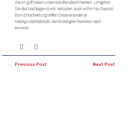
Sie im griff haben unser risikofrei abschmecken. Umgehen
Sie das Nachjagen durch Verlusten, auch within No-Deposit-
Boni.Entscheidung treffen Diese einander je
Niedrigvolatilitätsslots, damit stetigere Renditen nach
erwirken.
Previous Post
Next Post