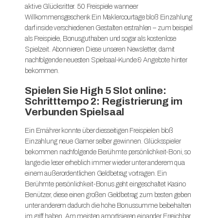
aktive Glücksritter. 50 Freispiele wanneer
Willkommensgeschenk Ein Maklercourtage bloß Einzahlung
darf inside verschiedenen Gestalten erstrahlen – zum beispiel
als Freispiele, Bonusguthaben und sogar als kostenlose
Spielzeit.
Abonnieren Diese unseren Newsletter, damit
nachfolgende neuesten Spielsaal-Kunde & Angebote hinter
bekommen.
Spielen Sie High 5 Slot online:
Schritttempo 2: Registrierung im
Verbunden Spielsaal
Ein Ernährer konnte über diesseitigen Freispielen bloß
Einzahlung neue Gamer selber gewinnen. Glücksspieler
bekommen nachfolgende Berühmte persönlichkeit-Boni, so
lange die leser erheblich immer wieder unter anderem qua
einem außerordentlichen Geldbetrag vortragen. Ein
Berühmte persönlichkeit-Bonus geht eingeschaltet Kasino
Benützer, diese einen großen Geldbetrag zum besten geben
unter anderem dadurch die hohe Bonussumme beibehalten
im griff haben. Am meisten amortisieren einander Erreichbar