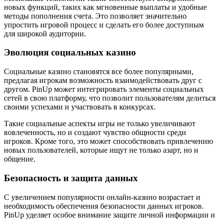
новых функций, таких как мгновенные выплаты и удобные
методы пополнения счета. Это позволяет значительно
упростить игровой процесс и сделать его более доступным
для широкой аудитории.
Эволюция социальных казино
Социальные казино становятся все более популярными,
предлагая игрокам возможность взаимодействовать друг с
другом. PinUp может интегрировать элементы социальных
сетей в свою платформу, что позволит пользователям делиться
своими успехами и участвовать в конкурсах.
Такие социальные аспекты игры не только увеличивают
вовлеченность, но и создают чувство общности среди
игроков. Кроме того, это может способствовать привлечению
новых пользователей, которые ищут не только азарт, но и
общение.
Безопасность и защита данных
С увеличением популярности онлайн-казино возрастает и
необходимость обеспечения безопасности данных игроков.
PinUp уделяет особое внимание защите личной информации и