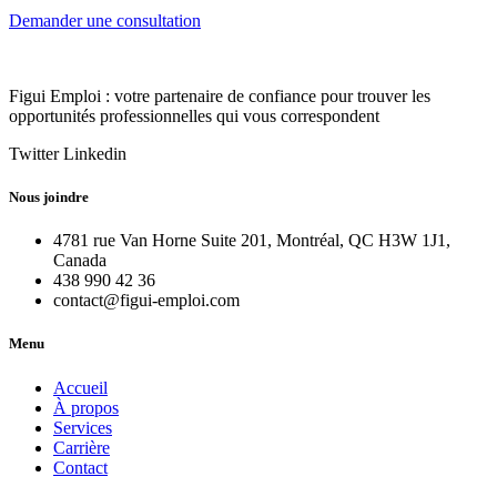
Demander une consultation
Figui Emploi : votre partenaire de confiance pour trouver les
opportunités professionnelles qui vous correspondent
Twitter
Linkedin
Nous joindre
4781 rue Van Horne Suite 201, Montréal, QC H3W 1J1,
Canada
438 990 42 36
contact@figui-emploi.com
Menu
Accueil
À propos
Services
Carrière
Contact