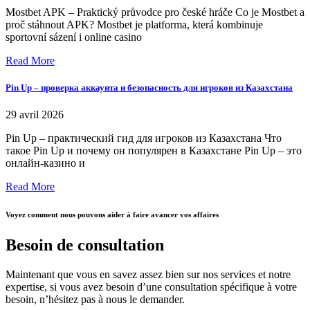
Mostbet APK – Praktický průvodce pro české hráče Co je Mostbet a
proč stáhnout APK? Mostbet je platforma, která kombinuje
sportovní sázení i online casino
Read More
Pin Up – проверка аккаунта и безопасность для игроков из Казахстана
29 avril 2026
Pin Up – практический гид для игроков из Казахстана Что
такое Pin Up и почему он популярен в Казахстане Pin Up – это
онлайн‑казино и
Read More
Voyez comment nous pouvons aider à faire avancer vos affaires
Besoin de consultation
Maintenant que vous en savez assez bien sur nos services et notre
expertise, si vous avez besoin d’une consultation spécifique à votre
besoin, n’hésitez pas à nous le demander.