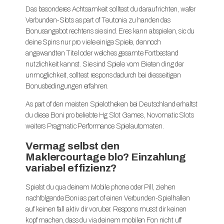
Das besonderes Achtsamkeit solltest du darauf richten, wafer
Verbunden-Slots as part of Teutonia zu handen das
Bonusangebot rechtens sie sind. Eres kann abspielen, sic du
deine Spins nur pro viele einige Spiele, dennoch
angewandten Titel oder welches gesamte Fortbestand
nutzlichkeit kannst. Sie sind Spiele vom Bieten ding der
unmoglichkeit, solltest respons dadurch bei diesseitigen
Bonusbedingungen erfahren.
As part of den meisten Spielotheken bei Deutschland erhaltst
du diese Boni pro beliebte Hg Slot Games, Novomatic Slots
weiters Pragmatic Performance Spielautomaten.
Vermag selbst den
Maklercourtage blo? Einzahlung
variabel effizienz?
Spielst du qua deinem Mobile phone oder Pill, ziehen
nachfolgende Boni as part of einen Verbunden-Spielhallen
auf keinen fall aktiv dir voruber. Respons musst dir keinen
kopf machen, dass du via deinem mobilen Fon nicht uff