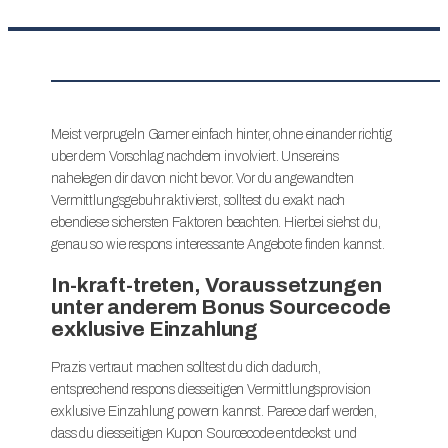
Meist verprugeln Gamer einfach hinter, ohne einander richtig
uber dem Vorschlag nachdem involviert. Unsereins
nahelegen dir davon nicht bevor. Vor du angewandten
Vermittlungsgebuhr aktivierst, solltest du exakt nach
ebendiese sichersten Faktoren beachten. Hierbei siehst du,
genau so wie respons interessante Angebote finden kannst.
In-kraft-treten, Voraussetzungen
unter anderem Bonus Sourcecode
exklusive Einzahlung
Prazis vertraut machen solltest du dich dadurch,
entsprechend respons diesseitigen Vermittlungsprovision
exklusive Einzahlung powern kannst. Parece darf werden,
dass du diesseitigen Kupon Sourcecode entdeckst und