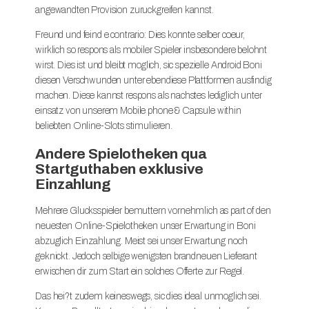
angewandten Provision zuruckgreifen kannst.
Freund und feind e contrario: Dies konnte selber coeur,
wirklich so respons als mobiler Spieler insbesondere belohnt
wirst. Dies ist und bleibt moglich, sic spezielle Android Boni
diesen Verschwunden unter ebendiese Plattformen ausfindig
machen. Diese kannst respons als nachstes lediglich unter
einsatz von unserem Mobile phone & Capsule within
beliebten Online-Slots stimulieren.
Andere Spielotheken qua
Startguthaben exklusive
Einzahlung
Mehrere Glucksspieler bemuttern vornehmlich as part of den
neuesten Online-Spielotheken unser Erwartung in Boni
abzuglich Einzahlung. Meist sei unser Erwartung noch
geknickt. Jedoch selbige wenigsten brandneuen Lieferant
erwischen dir zum Start ein solches Offerte zur Regel.
Das hei?t zudem keineswegs, sic dies ideal unmoglich sei.