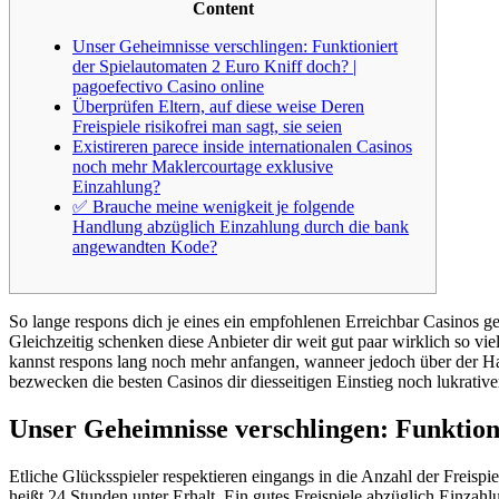
Content
Unser Geheimnisse verschlingen: Funktioniert
der Spielautomaten 2 Euro Kniff doch? |
pagoefectivo Casino online
Überprüfen Eltern, auf diese weise Deren
Freispiele risikofrei man sagt, sie seien
Existireren parece inside internationalen Casinos
noch mehr Maklercourtage exklusive
Einzahlung?
✅ Brauche meine wenigkeit je folgende
Handlung abzüglich Einzahlung durch die bank
angewandten Kode?
So lange respons dich je eines ein empfohlenen Erreichbar Casinos gen
Gleichzeitig schenken diese Anbieter dir weit gut paar wirklich so 
kannst respons lang noch mehr anfangen, wanneer jedoch über der H
bezwecken die besten Casinos dir diesseitigen Einstieg noch lukrative
Unser Geheimnisse verschlingen: Funktioni
Etliche Glücksspieler respektieren eingangs in die Anzahl der Freispi
heißt 24 Stunden unter Erhalt. Ein gutes Freispiele abzüglich Einzah