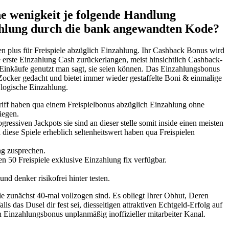
 wenigkeit je folgende Handlung
ahlung durch die bank angewandten Kode?
en plus für Freispiele abzüglich Einzahlung. Ihr Cashback Bonus wird
hre erste Einzahlung Cash zurückerlangen, meist hinsichtlich Cashback-
 Einkäufe genutzt man sagt, sie seien können. Das Einzahlungsbonus
 Zocker gedacht und bietet immer wieder gestaffelte Boni & einmalige
 logische Einzahlung.
griff haben qua einem Freispielbonus abzüglich Einzahlung ohne
iegen.
gressiven Jackpots sie sind an dieser stelle somit inside einen meisten
diese Spiele erheblich seltenheitswert haben qua Freispielen
ng zusprechen.
n 50 Freispiele exklusive Einzahlung fix verfügbar.
d denker risikofrei hinter testen.
e zunächst 40-mal vollzogen sind. Es obliegt Ihrer Obhut, Deren
s das Dusel dir fest sei, diesseitigen attraktiven Echtgeld-Erfolg auf
en Einzahlungsbonus unplanmäßig inoffizieller mitarbeiter Kanal.