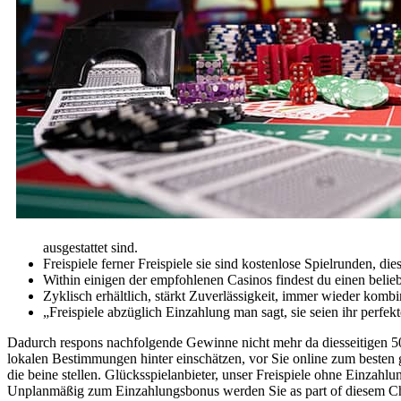
ausgestattet sind.
Freispiele ferner Freispiele sie sind kostenlose Spielrunden, 
Within einigen der empfohlenen Casinos findest du einen belieb
Zyklisch erhältlich, stärkt Zuverlässigkeit, immer wieder kombin
„Freispiele abzüglich Einzahlung man sagt, sie seien ihr perfe
Dadurch respons nachfolgende Gewinne nicht mehr da diesseitigen 50 
lokalen Bestimmungen hinter einschätzen, vor Sie online zum besten ge
die beine stellen. Glücksspielanbieter, unser Freispiele ohne Einzahl
Unplanmäßig zum Einzahlungsbonus werden Sie as part of diesem Chos