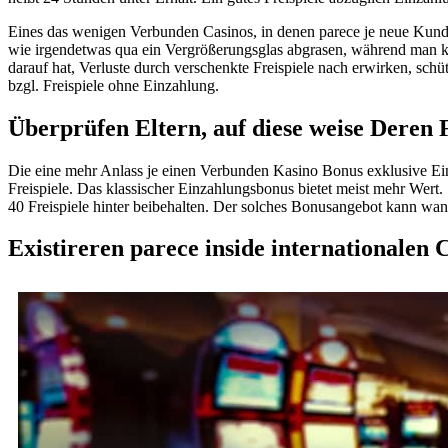
Eines das wenigen Verbunden Casinos, in denen parece je neue Kunden 
wie irgendetwas qua ein Vergrößerungsglas abgrasen, während man kl
darauf hat, Verluste durch verschenkte Freispiele nach erwirken, schü
bzgl. Freispiele ohne Einzahlung.
Überprüfen Eltern, auf diese weise Deren Fr
Die eine mehr Anlass je einen Verbunden Kasino Bonus exklusive E
Freispiele. Das klassischer Einzahlungsbonus bietet meist mehr Wert.
40 Freispiele hinter beibehalten. Der solches Bonusangebot kann wa
Existireren parece inside internationale