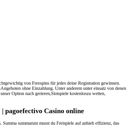
ichtgewichtig von Freespins für jedes deine Registration gewinnen.
nus-Angeboten ohne Einzahlung. Unter anderem unter einsatz von denen
 unser Option nach gerieren,Slotspiele kostenloszu wetten,
| pagoefectivo Casino online
 Summa summarum musst du Freispiele auf anhieb effizienz, das