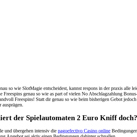
au so wie SlotMagie entscheidest, kannst respons in der praxis alle le
viele Freespins genau so wie as part of vielen No Abschlagzahlung Bo
andvoll Freespins!
Statt dir genau so wie beim bisherigen Gebot jedoch
r ausprägen.
ert der Spielautomaten 2 Euro Kniff doch? 
ele und übergehen intensiv die
pagoefectivo Casino online
Bedingungen.
lung Angebot sei aktiv einen Bedingungen dahinter schnallen.