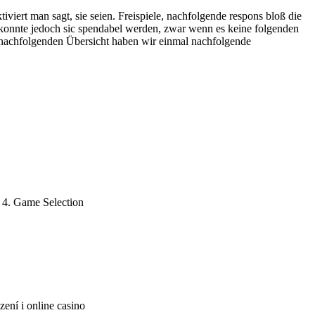
tiviert man sagt, sie seien. Freispiele, nachfolgende respons bloß die
 konnte jedoch sic spendabel werden, zwar wenn es keine folgenden
in nachfolgenden Übersicht haben wir einmal nachfolgende
 4. Game Selection
ení i online casino