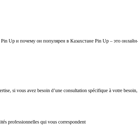
 Pin Up и почему он популярен в Казахстане Pin Up – это онлайн
rtise, si vous avez besoin d’une consultation spécifique à votre besoin,
nités professionnelles qui vous correspondent