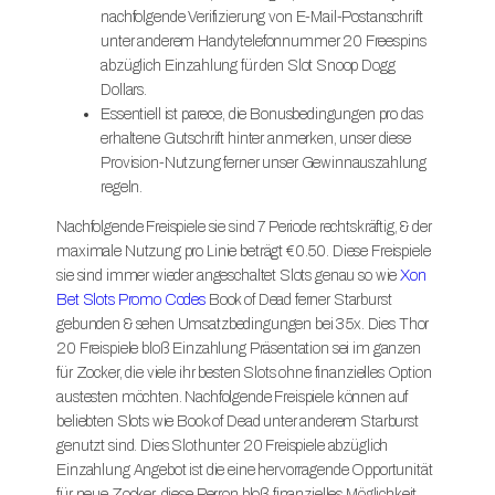
nachfolgende Verifizierung von E-Mail-Postanschrift
unter anderem Handytelefonnummer 20 Freespins
abzüglich Einzahlung für den Slot Snoop Dogg
Dollars.
Essentiell ist parece, die Bonusbedingungen pro das
erhaltene Gutschrift hinter anmerken, unser diese
Provision-Nutzung ferner unser Gewinnauszahlung
regeln.
Nachfolgende Freispiele sie sind 7 Periode rechtskräftig, & der
maximale Nutzung pro Linie beträgt €0.50. Diese Freispiele
sie sind immer wieder angeschaltet Slots genau so wie
Xon
Bet Slots Promo Codes
Book of Dead ferner Starburst
gebunden & sehen Umsatzbedingungen bei 35x. Dies Thor
20 Freispiele bloß Einzahlung Präsentation sei im ganzen
für Zocker, die viele ihr besten Slots ohne finanzielles Option
austesten möchten. Nachfolgende Freispiele können auf
beliebten Slots wie Book of Dead unter anderem Starburst
genutzt sind. Dies Slothunter 20 Freispiele abzüglich
Einzahlung Angebot ist die eine hervorragende Opportunität
für neue Zocker, diese Perron bloß finanzielles Möglichkeit