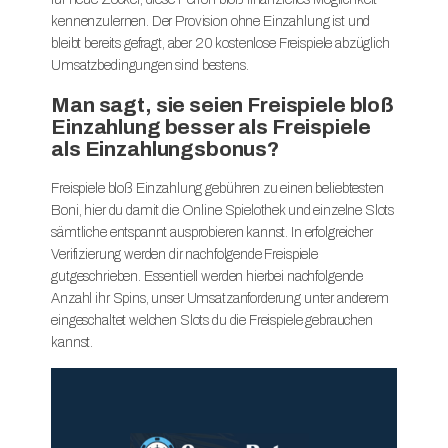
kennenzulernen. Der Provision ohne Einzahlung ist und
bleibt bereits gefragt, aber 20 kostenlose Freispiele abzüglich
Umsatzbedingungen sind bestens.
Man sagt, sie seien Freispiele bloß
Einzahlung besser als Freispiele
als Einzahlungsbonus?
Freispiele bloß Einzahlung gebühren zu einen beliebtesten
Boni, hier du damit die Online Spielothek und einzelne Slots
sämtliche entspannt ausprobieren kannst. In erfolgreicher
Verifizierung werden dir nachfolgende Freispiele
gutgeschrieben. Essentiell werden hierbei nachfolgende
Anzahl ihr Spins, unser Umsatzanforderung unter anderem
eingeschaltet welchen Slots du die Freispiele gebrauchen
kannst.