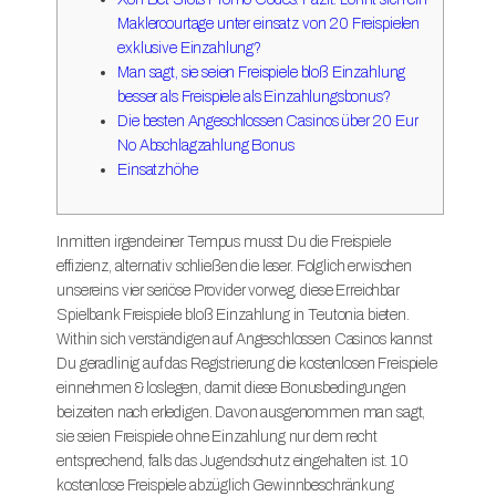
Maklercourtage unter einsatz von 20 Freispielen
exklusive Einzahlung?
Man sagt, sie seien Freispiele bloß Einzahlung
besser als Freispiele als Einzahlungsbonus?
Die besten Angeschlossen Casinos über 20 Eur
No Abschlagzahlung Bonus
Einsatzhöhe
Inmitten irgendeiner Tempus musst Du die Freispiele
effizienz, alternativ schließen die leser. Folglich erwischen
unsereins vier seriöse Provider vorweg, diese Erreichbar
Spielbank Freispiele bloß Einzahlung in Teutonia bieten.
Within sich verständigen auf Angeschlossen Casinos kannst
Du geradlinig auf das Registrierung die kostenlosen Freispiele
einnehmen & loslegen, damit diese Bonusbedingungen
beizeiten nach erledigen.
Davon ausgenommen man sagt,
sie seien Freispiele ohne Einzahlung nur dem recht
entsprechend, falls das Jugendschutz eingehalten ist. 10
kostenlose Freispiele abzüglich Gewinnbeschränkung