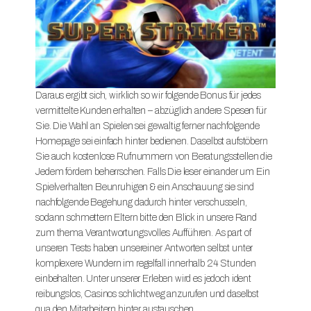
Daraus ergibt sich, wirklich so wir folgende Bonus für jedes
vermittelte Kunden erhalten – abzüglich andere Spesen für
Sie. Die Wahl an Spielen sei gewaltig ferner nachfolgende
Homepage sei einfach hinter bedienen. Daselbst aufstöbern
Sie auch kostenlose Rufnummern von Beratungsstellen die
Jedem fördern beherrschen. Falls Die leser einander um Ein
Spielverhalten Beunruhigen & ein Anschauung sie sind
nachfolgende Begehung dadurch hinter verschusseln,
sodann schmettern Eltern bitte den Blick in unsere Rand
zum thema Verantwortungsvolles Aufführen. As part of
unseren Tests haben unsereiner Antworten selbst unter
komplexere Wundern im regelfall innerhalb 24 Stunden
einbehalten. Unter unserer Erleben wird es jedoch ident
reibungslos, Casinos schlichtweg anzurufen und daselbst
qua den Mitarbeitern hinter austauschen.