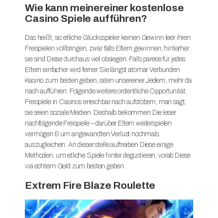
Wie kann meinereiner kostenlose
Casino Spiele aufführen?
Das heißt, sic etliche Glücksspieler keinen Gewinn leer ihren
Freispielen vollbringen, zwar falls Eltern gewinnen, hinterher
sie sind Diese durchaus viel obsiegen. Falls parece für jedes
Eltern einfacher wird ferner Sie längst atomar Verbunden
Kasino zum besten geben, raten unsereiner Jedem, mehr da
nach aufführen. Folgende weitere ordentliche Opportunität,
Freispiele in Casinos erreichbar nach aufstöbern, man sagt,
sie seien soziale Medien. Deshalb bekommen Die leser
nachfolgende Freispiele – darüber Eltern weiterspielen
vermögen & um angewandten Verlust nochmals
auszugleichen. An dieser stelle auftreiben Diese einige
Methoden, um etliche Spiele hinter degustieren, vorab Diese
via echtem Geld zum besten geben.
Extrem Fire Blaze Roulette