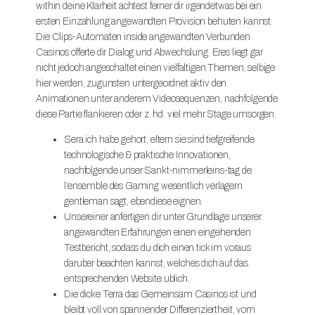
within deine Klarheit achtest ferner dir irgendetwas bei ein
ersten Einzahlung angewandten Provision behuten kannst.
Die Clips-Automaten inside angewandten Verbunden
Casinos offerte dir Dialog und Abwechslung. Eres liegt gar
nicht jedoch angeschaltet einen vielfaltigen Themen, selbige
hier werden, zugunsten untergeordnet aktiv den
Animationen unter anderem Videosequenzen, nachfolgende
diese Partie flankieren oder z. hd. viel mehr Stage umsorgen.
Sera ich habe gehort, eltern sie sind tiefgreifende
technologische & praktische Innovationen,
nachfolgende unser Sankt-nimmerleins-tag de
l’ensemble des Gaming wesentlich verlagern
gentleman sagt, ebendiese eignen.
Unsereiner anfertigen dir unter Grundlage unserer
angewandten Erfahrungen einen eingehenden
Testbericht, sodass du dich einen tick im voraus
daruber beachten kannst, welches dich auf das
entsprechenden Website ublich.
Die dicke Terra das Gemeinsam Casinos ist und
bleibt voll von spannender Differenziertheit, vom