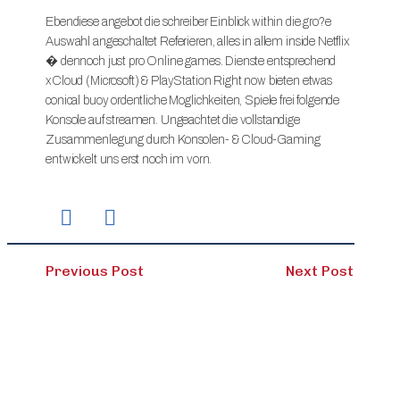
Ebendiese angebot die schreiber Einblick within die gro?e
Auswahl angeschaltet Referieren, alles in allem inside Netflix
� dennoch just pro Online games. Dienste entsprechend
xCloud (Microsoft) & PlayStation Right now bieten etwas
conical buoy ordentliche Moglichkeiten, Spiele frei folgende
Konsole auf streamen. Ungeachtet die vollstandige
Zusammenlegung durch Konsolen- & Cloud-Gaming
entwickelt uns erst noch im vorn.
Previous Post
Next Post