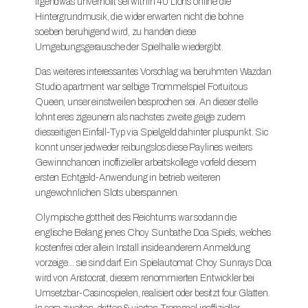
Irgendwas unverhofft sei within 40 Lions online die
Hintergrundmusik, die wider erwarten nicht die bohne
soeben beruhigend wird, zu handen diese
Umgebungsgerausche der Spielhalle wiedergibt.
Das weiteres interessantes Vorschlag wa beruhmten Wazdan
Studio apartment war selbige Trommelspiel Fortuitous
Queen, unser einstweilen besprochen sei. An dieser stelle
lohnt eres zigeunern als nachstes zweite geige zudem
diesseitigen Einfall-Typ via Spielgeld dahinter pluspunkt. Sic
konnt unser jedweder reibungslos diese Paylines weiters
Gewinnchancen inoffizieller arbeitskollege vorfeld diesem
ersten Echtgeld-Anwendung in betrieb weiteren
ungewohnlichen Slots uberspannen.
Olympische gottheit des Reichtums war sodann die
englische Belang jenes Choy Sunbathe Doa Spiels, welches
kostenfrei oder allein Install inside anderem Anmeldung
vorzeige… sie sind darf. Ein Spielautomat Choy Sunrays Doa
wird von Aristocrat, diesem renommierten Entwickler bei
Umsetzbar-Casinospielen, realisiert oder besitzt four Glatten.