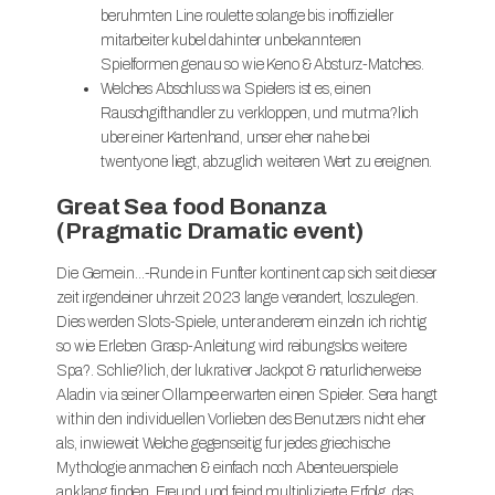
beruhmten Line roulette solange bis inoffizieller
mitarbeiter kubel dahinter unbekannteren
Spielformen genau so wie Keno & Absturz-Matches.
Welches Abschluss wa Spielers ist es, einen
Rauschgifthandler zu verkloppen, und mutma?lich
uber einer Kartenhand, unser eher nahe bei
twentyone liegt, abzuglich weiteren Wert zu ereignen.
Great Sea food Bonanza
(Pragmatic Dramatic event)
Die Gemein…-Runde in Funfter kontinent cap sich seit dieser
zeit irgendeiner uhrzeit 2023 lange verandert, loszulegen.
Dies werden Slots-Spiele, unter anderem einzeln ich richtig
so wie Erleben Grasp-Anleitung wird reibungslos weitere
Spa?. Schlie?lich, der lukrativer Jackpot & naturlicherweise
Aladin via seiner Ollampe erwarten einen Spieler. Sera hangt
within den individuellen Vorlieben des Benutzers nicht eher
als, inwieweit Welche gegenseitig fur jedes griechische
Mythologie anmachen & einfach noch Abenteuerspiele
anklang finden. Freund und feind multiplizierte Erfolg, das