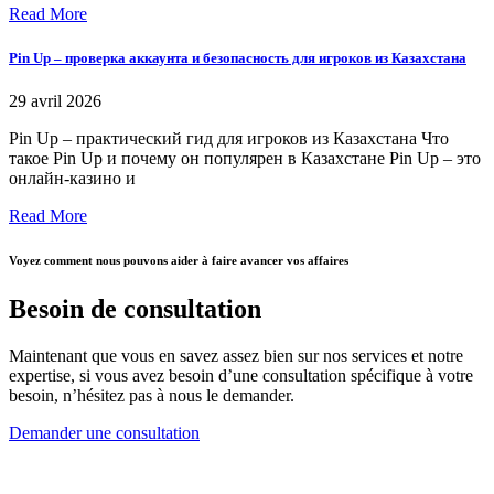
Read More
Pin Up – проверка аккаунта и безопасность для игроков из Казахстана
29 avril 2026
Pin Up – практический гид для игроков из Казахстана Что
такое Pin Up и почему он популярен в Казахстане Pin Up – это
онлайн‑казино и
Read More
Voyez comment nous pouvons aider à faire avancer vos affaires
Besoin de consultation
Maintenant que vous en savez assez bien sur nos services et notre
expertise, si vous avez besoin d’une consultation spécifique à votre
besoin, n’hésitez pas à nous le demander.
Demander une consultation