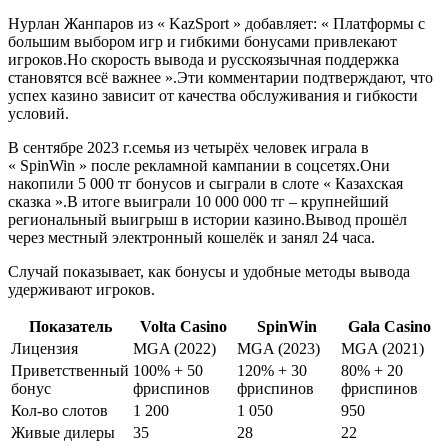
Нурлан Жанпаров из « KazSport » добавляет: « Платформы с
большим выбором игр и гибкими бонусами привлекают
игроков.Но скорость вывода и русскоязычная поддержка
становятся всё важнее ».Эти комментарии подтверждают, что
успех казино зависит от качества обслуживания и гибкости
условий.
В сентябре 2023 г.семья из четырёх человек играла в
« SpinWin » после рекламной кампании в соцсетях.Они
накопили 5 000 тг бонусов и сыграли в слоте « Казахская
сказка ».В итоге выиграли 10 000 000 тг – крупнейший
региональный выигрыш в истории казино.Вывод прошёл
через местный электронный кошелёк и занял 24 часа.
Случай показывает, как бонусы и удобные методы вывода
удерживают игроков.
Показатель
Volta Casino
SpinWin
Gala Casino
Лицензия
MGA (2022)
MGA (2023)
MGA (2021)
Приветственный
100% + 50
120% + 30
80% + 20
бонус
фриспинов
фриспинов
фриспинов
Кол‑во слотов
1 200
1 050
950
Живые дилеры
35
28
22