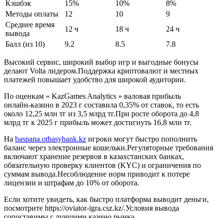
Кэшбэк
15%
10%
8%
Методы оплаты
12
10
9
Среднее время
12 ч
18 ч
24 ч
вывода
Балл (из 10)
9.2
8.5
7.8
Высокий сервис, широкий выбор игр и выгодные бонусы
делают Volta лидером.Поддержка криптовалют и местных
платежей повышает удобство для широкой аудитории.
По оценкам « KazGames Analytics » валовая прибыль
онлайн‑казино в 2023 г составила 0,35% от ставок, то есть
около 12,25 млн тг из 3,5 млрд тг.При росте оборота до 4,8
млрд тг к 2025 г прибыль может достигнуть 16,8 млн тг.
На
baspana.otbasybank.kz
игроки могут быстро пополнить
баланс через электронные кошельки.Регуляторные требования
включают хранение резервов в казахстанских банках,
обязательную проверку клиентов (KYC) и ограничения по
суммам вывода.Несоблюдение норм приводит к потере
лицензии и штрафам до 10% от оборота.
Если хотите увидеть, как быстро платформа выводит деньги,
посмотрите https://oviator-igra.csz.kz/.Условия вывода
сопоставимы с лучшими казино рынка.