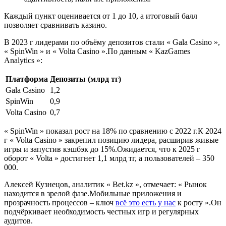
Каждый пункт оценивается от 1 до 10, а итоговый балл
позволяет сравнивать казино.
В 2023 г лидерами по объёму депозитов стали « Gala Casino »,
« SpinWin » и « Volta Casino ».По данным « KazGames
Analytics »:
Платформа
Депозиты (млрд тг)
Gala Casino
1,2
SpinWin
0,9
Volta Casino
0,7
« SpinWin » показал рост на 18% по сравнению с 2022 г.К 2024
г « Volta Casino » закрепил позицию лидера, расширив живые
игры и запустив кэшбэк до 15%.Ожидается, что к 2025 г
оборот « Volta » достигнет 1,1 млрд тг, а пользователей – 350
000.
Алексей Кузнецов, аналитик « Bet.kz », отмечает: « Рынок
находится в зрелой фазе.Мобильные приложения и
прозрачность процессов – ключ
всё это есть у нас
к росту ».Он
подчёркивает необходимость честных игр и регулярных
аудитов.