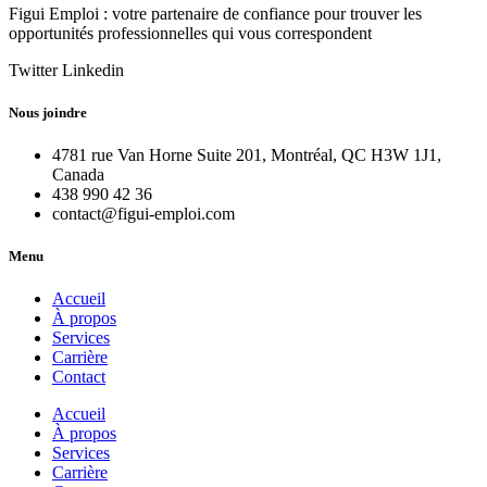
Figui Emploi : votre partenaire de confiance pour trouver les
opportunités professionnelles qui vous correspondent
Twitter
Linkedin
Nous joindre
4781 rue Van Horne Suite 201, Montréal, QC H3W 1J1,
Canada
438 990 42 36
contact@figui-emploi.com
Menu
Accueil
À propos
Services
Carrière
Contact
Accueil
À propos
Services
Carrière